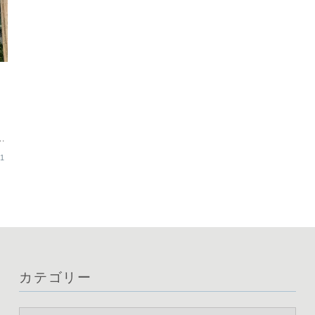
イ
出
あ
31
カテゴリー