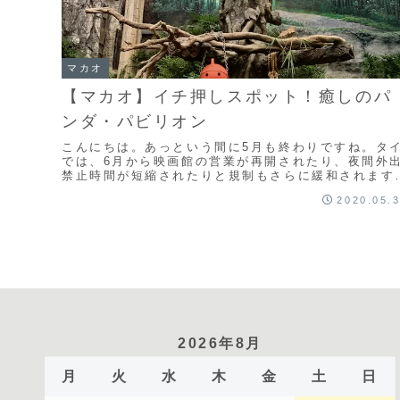
マカオ
【マカオ】イチ押しスポット！癒しのパ
ンダ・パビリオン
こんにちは。あっという間に5月も終わりですね。タ
では、6月から映画館の営業が再開されたり、夜間外
禁止時間が短縮されたりと規制もさらに緩和されます
が、引き続き鎖国状態は続きます。7月は割と祝日が
2020.05.
る...
2026年8月
月
火
水
木
金
土
日