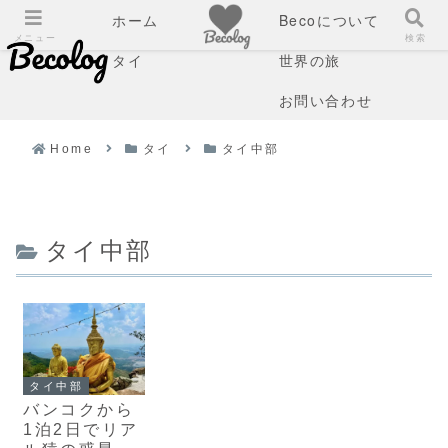
ホーム
Becoについて
メニュー
検索
タイ
世界の旅
お問い合わせ
Home
タイ
タイ中部
タイ中部
タイ中部
バンコクから
1泊2日でリア