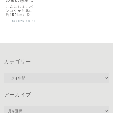
ル猿の惑星ロ
ッブリーを巡
こんにちは。バ
る
ンコクから北に
約150kmに位置
するロッブリー
2025.03.09
県。乾季の11〜
12月頃はひまわ
り畑で有名。そ
してロッブリー
市内は猿の町と
して知られ、町
中には普通に猿
が闊歩していま
す。ただ、猿が
あまりにも...
カテゴリー
アーカイブ