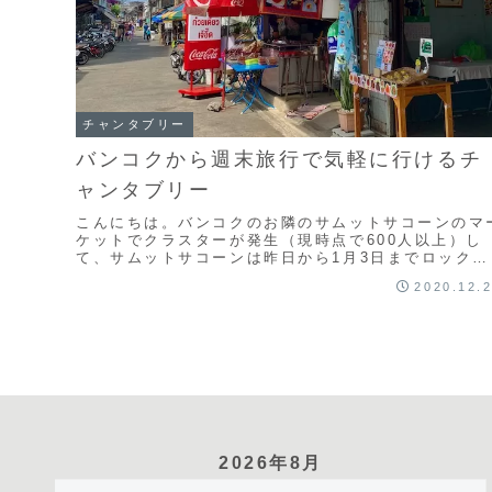
チャンタブリー
バンコクから週末旅行で気軽に行けるチ
ャンタブリー
こんにちは。バンコクのお隣のサムットサコーンのマ
ケットでクラスターが発生（現時点で600人以上）し
て、サムットサコーンは昨日から1月3日までロックダ
ウンとなり、一部施設閉鎖や夜間外出禁止となったよ
2020.12.
う...
2026年8月