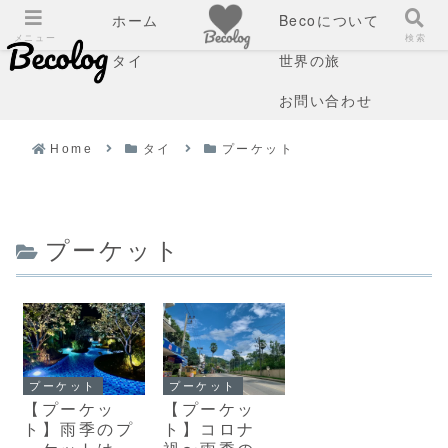
ホーム
Becoについて
メニュー
検索
タイ
世界の旅
お問い合わせ
Home
タイ
プーケット
プーケット
プーケット
プーケット
【プーケッ
【プーケッ
ト】雨季のプ
ト】コロナ