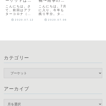
ーケットはリ
禍〜雨季のプ
ゾートステイ
ーケットが悲
こんにちは。さ
こんにちは。7月
でのんびり＠
しすぎる
て、前回はアフ
に入り、今年も
ターコロナ（ウ
残り半分。タイ
Metadee
ィズコロナ？）
では7/31まで非
Resort
2020.07.12
2020.07.06
のプーケットの
常事態宣言は延
想像以上なゴー
長されたもの
ストタウンの様
の、規制緩和で
子をお伝えしま
ほぼすべての施
したが、ホテル
設が営業再開で
でのんびり過ご
きるようになっ
せたのはとても
た気がします。
よかったです。
そして、4日〜7
今回私が宿泊し
日までは4連休。
たのカタビーチ
タイ国内旅...
カテゴリー
エリ...
アーカイブ