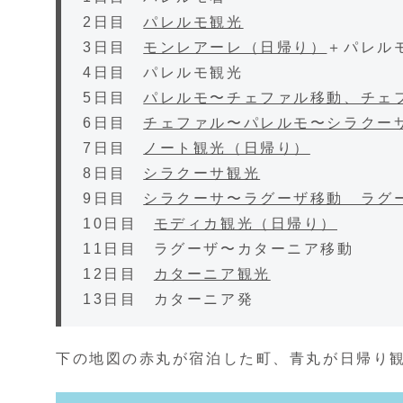
2日目
パレルモ観光
3日目
モンレアーレ（日帰り）
＋パレル
4日目 パレルモ観光
5日目
パレルモ〜チェファル移動、チェ
6日目
チェファル〜パレルモ〜シラクー
7日目
ノート観光（日帰り）
8日目
シラクーサ観光
9日目
シラクーサ〜ラグーザ移動 ラグ
10日目
モディカ観光（日帰り）
11日目 ラグーザ〜カターニア移動
12日目
カターニア観光
13日目 カターニア発
下の地図の赤丸が宿泊した町、青丸が日帰り