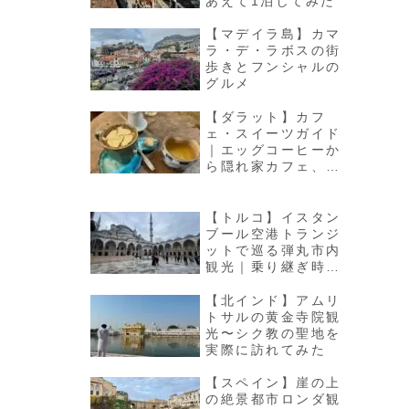
あえて1泊してみた
【マデイラ島】カマ
ラ・デ・ラボスの街
歩きとフンシャルの
グルメ
【ダラット】カフ
ェ・スイーツガイド
｜エッグコーヒーか
ら隠れ家カフェ、チ
ョコレート専門店
【トルコ】イスタン
ブール空港トランジ
ットで巡る弾丸市内
観光｜乗り継ぎ時間
の過ごし方
【北インド】アムリ
トサルの黄金寺院観
光〜シク教の聖地を
実際に訪れてみた
【スペイン】崖の上
の絶景都市ロンダ観