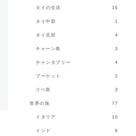
タイの生活
16
タイ中部
1
タイ北部
4
チャーン島
3
チャンタブリー
4
プーケット
2
リペ島
3
世界の旅
77
イタリア
10
インド
8