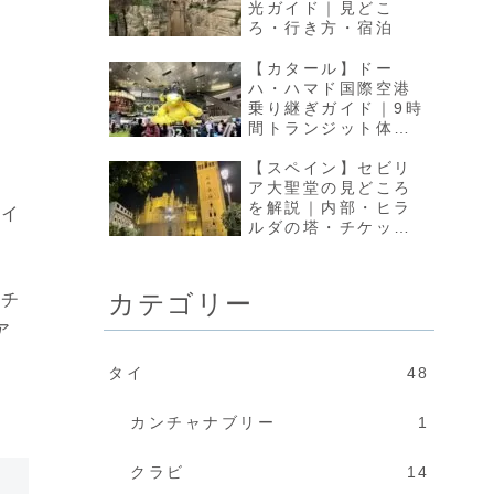
光ガイド｜見どこ
ろ・行き方・宿泊
【カタール】ドー
ハ・ハマド国際空港
乗り継ぎガイド｜9時
間トランジット体験
レビュー
【スペイン】セビリ
ア大聖堂の見どころ
を解説｜内部・ヒラ
ダイ
ルダの塔・チケット
情報まとめ
カテゴリー
シチ
ア
タイ
48
カンチャナブリー
1
クラビ
14