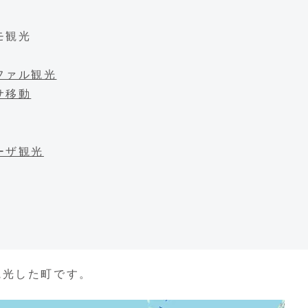
モ観光
ファル観光
サ移動
ーザ観光
観光した町です。