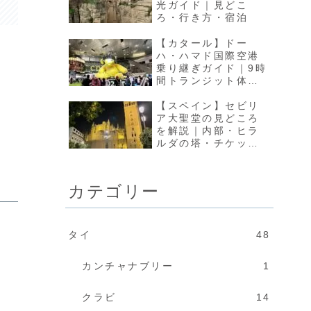
光ガイド｜見どこ
ろ・行き方・宿泊
【カタール】ドー
ハ・ハマド国際空港
乗り継ぎガイド｜9時
間トランジット体験
レビュー
【スペイン】セビリ
ア大聖堂の見どころ
を解説｜内部・ヒラ
ルダの塔・チケット
情報まとめ
カテゴリー
タイ
48
カンチャナブリー
1
クラビ
14