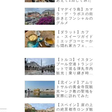
あえて1泊してみた
【マデイラ島】カマ
ラ・デ・ラボスの街
歩きとフンシャルの
グルメ
【ダラット】カフ
ェ・スイーツガイド
｜エッグコーヒーか
ら隠れ家カフェ、チ
ョコレート専門店
【トルコ】イスタン
ブール空港トランジ
ットで巡る弾丸市内
観光｜乗り継ぎ時間
の過ごし方
【北インド】アムリ
トサルの黄金寺院観
光〜シク教の聖地を
実際に訪れてみた
【スペイン】崖の上
の絶景都市ロンダ観