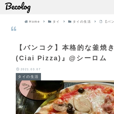
Home
タイ
タイの生活
【バン
【バンコク】本格的な釜焼
(Ciai Pizza)』@シー
2021.03.07
タイの生活