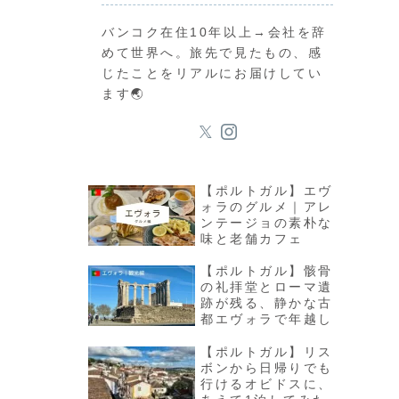
バンコク在住10年以上→会社を辞
めて世界へ。旅先で見たもの、感
じたことをリアルにお届けしてい
ます🌏
【ポルトガル】エヴ
ォラのグルメ｜アレ
ンテージョの素朴な
味と老舗カフェ
【ポルトガル】骸骨
の礼拝堂とローマ遺
跡が残る、静かな古
都エヴォラで年越し
【ポルトガル】リス
ボンから日帰りでも
行けるオビドスに、