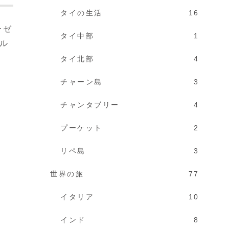
タイの生活
16
ーゼ
タイ中部
1
ル
タイ北部
4
チャーン島
3
チャンタブリー
4
プーケット
2
リペ島
3
世界の旅
77
イタリア
10
インド
8